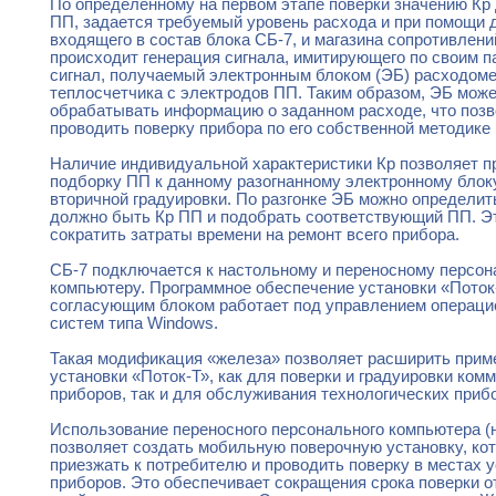
По определенному на первом этапе поверки значению Кр 
ПП, задается требуемый уровень расхода и при помощи 
входящего в состав блока СБ-7, и магазина сопротивлени
происходит генерация сигнала, имитирующего по своим 
сигнал, получаемый электронным блоком (ЭБ) расходоме
теплосчетчика с электродов ПП. Таким образом, ЭБ може
обрабатывать информацию о заданном расходе, что поз
проводить поверку прибора по его собственной методике 
Наличие индивидуальной характеристики Кр позволяет п
подборку ПП к данному разогнанному электронному блоку
вторичной градуировки. По разгонке ЭБ можно определит
должно быть Кр ПП и подобрать соответствующий ПП. Э
сократить затраты времени на ремонт всего прибора.
СБ-7 подключается к настольному и переносному персо
компьютеру. Программное обеспечение установки «Поток
согласующим блоком работает под управлением операц
систем типа Windows.
Такая модификация «железа» позволяет расширить прим
установки «Поток-Т», как для поверки и градуировки ком
приборов, так и для обслуживания технологических приб
Использование переносного персонального компьютера (
позволяет создать мобильную поверочную установку, ко
приезжать к потребителю и проводить поверку в местах 
приборов. Это обеспечивает сокращения срока поверки о