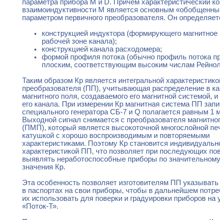
параметра прибора М и D. Причем характеристический 
взаимоиндуктивности М является основным «обобщенн
параметром первичного преобразователя. Он определяет
конструкцией индуктора (формирующего магнитное 
рабочей зоне канала);
конструкцией канала расходомера;
формой профиля потока (обычно профиль потока п
плоским, соответствующим высоким числам Рейнол
Таким образом Кр является интегральной характеристико
преобразователя (ПП), учитывающая распределение в к
магнитного поля, создаваемого его магнитной системой, и
его канала. При измерении Кр магнитная система ПП зап
специального генератора СБ-7 и Q полагается равным 1 м
Выходной сигнал снимается с преобразователя магнитно
(ПМП), который является высокоточной многослойной пе
катушкой с хорошо воспроизводимым и повторяемыми
характеристиками. Поэтому Кр становится индивидуальн
характеристикой ПП, что позволяет при последующих по
выявлять неработоспособные приборы по значительном
значения Кр.
Эта особенность позволяет изготовителям ПП указывать
в паспортах на свои приборы, чтобы в дальнейшем потре
их использовать для поверки и градуировки приборов на 
«Поток-Т».