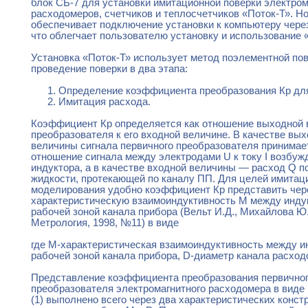
блок СБ-7 для установки имитационной поверки электро
расходомеров, счетчиков и теплосчетчиков «Поток-Т». Н
обеспечивает подключение установки к компьютеру чере
что облегчает пользователю установку и использование 
Установка «Поток-Т» использует метод поэлементной пове
проведение поверки в два этапа:
Определение коэффициента преобразования Кр дл
Имитация расхода.
Коэффициент Кр определяется как отношение выходной
преобразователя к его входной величине. В качестве вы
величины сигнала первичного преобразователя принимае
отношение сигнала между электродами U к току I возбуж
индуктора, а в качестве входной величины — расход Q п
жидкости, протекающей по каналу ПП. Для целей имитац
моделирования удобно коэффициент Кр представить чер
характеристическую взаимоиндуктивность М между инду
рабочей зоной канала прибора (Вельт И.Д., Михайлова Ю.
Метрология, 1998, №11) в виде
где М-характеристическая взаимоиндуктивность между и
рабочей зоной канала прибора, D-диаметр канала расход
Представление коэффициента преобразования первично
преобразователя электромагнитного расходомера в виде
(1) выполнено всего через два характеристических конст