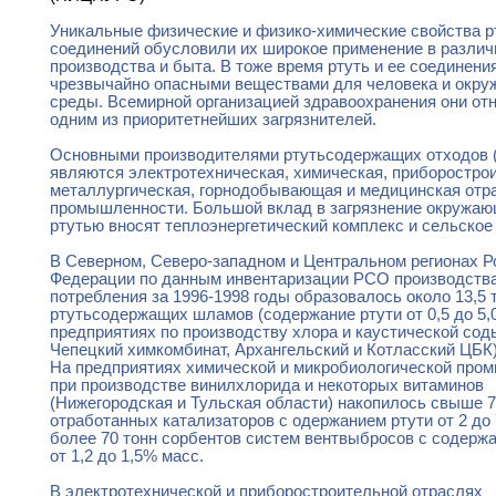
Уникальные физические и физико-химические свойства рт
соединений обусловили их широкое применение в разли
производства и быта. В тоже время ртуть и ее соединени
чрезвычайно опасными веществами для человека и окр
среды. Всемирной организацией здравоохранения они от
одним из приоритетнейших загрязнителей.
Основными производителями ртутьсодержащих отходов 
являются электротехническая, химическая, приборостро
металлургическая, горнодобывающая и медицинская отр
промышленности. Большой вклад в загрязнение окружа
ртутью вносят теплоэнергетический комплекс и сельское
В Северном, Северо-западном и Центральном регионах Р
Федерации по данным инвентаризации РСО производства
потребления за 1996-1998 годы образовалось около 13,5 
ртутьсодержащих шламов (содержание ртути от 0,5 до 5,
предприятиях по производству хлора и каустической сод
Чепецкий химкомбинат, Архангельский и Котласский ЦБК)
На предприятиях химической и микробиологической про
при производстве винилхлорида и некоторых витаминов
(Нижегородская и Тульская области) накопилось свыше 7
отработанных катализаторов с одержанием ртути от 2 до 
более 70 тонн сорбентов систем вентвыбросов с содерж
от 1,2 до 1,5% масс.
В электротехнической и приборостроительной отраслях