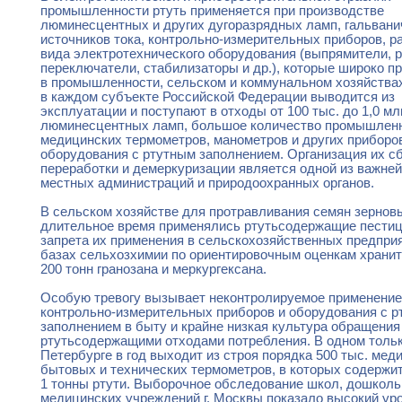
промышленности ртуть применяется при производстве
люминесцентных и других дугоразрядных ламп, гальвани
источников тока, контрольно-измерительных приборов, р
вида электротехнического оборудования (выпрямители, р
переключатели, стабилизаторы и др.), которые широко п
в промышленности, сельском и коммунальном хозяйства
в каждом субъекте Российской Федерации выводится из
эксплуатации и поступают в отходы от 100 тыс. до 1,0 млн
люминесцентных ламп, большое количество промышлен
медицинских термометров, манометров и других приборо
оборудования с ртутным заполнением. Организация их сб
переработки и демеркуризации является одной из важне
местных администраций и природоохранных органов.
В сельском хозяйстве для протравливания семян зернов
длительное время применялись ртутьсодержащие пести
запрета их применения в сельскохозяйственных предприя
базах сельхозхимии по ориентировочным оценкам хранит
200 тонн гранозана и меркургексана.
Особую тревогу вызывает неконтролируемое применение
контрольно-измерительных приборов и оборудования с 
заполнением в быту и крайне низкая культура обращения
ртутьсодержащими отходами потребления. В одном тольк
Петербурге в год выходит из строя порядка 500 тыс. мед
бытовых и технических термометров, в которых содержи
1 тонны ртути. Выборочное обследование школ, дошколь
медицинских учреждений г. Москвы показало высокий ур