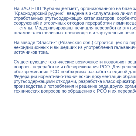
На ЗАО НПП "Кубаньцветмет", организованного на базе з
"Краснодарский рудник", введена в эксплуатацию линия 
отработанных ртутьсодержащих катализаторов, сорбент
сооружений и вторичных отходов переработки люминесц
— ступы. Модернизированы печи для переработки ртут
шламов электролизных производств и зартученных почв и
На заводе "Эластик" (Рязанская обл.) строится цех по пе
некондиционных и вышедших из употребления гальванич
источников тока.
Существующие технические возможности позволяют реш
вопросы переработки и обезвреживания РСО. Для реше
обезвреживания РСО необходима разработка единой для
Федерации нормативно-технической документации обра
ртутьсодержащими отходами, разработка классификато
производства и потребления и решение ряда других орга
технических вопросов по обращению с РСО и их перераб