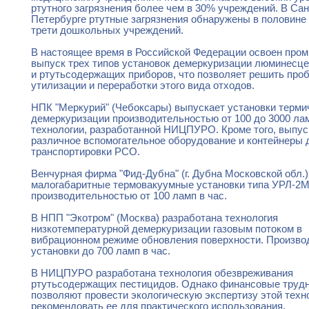
ртутного загрязнения более чем в 30% учреждений. В Сан
Петербурге ртутные загрязнения обнаружены в половине
трети дошкольных учреждений.
В настоящее время в Российской Федерации освоен пр
выпуск трех типов установок демеркуризации люминесц
и ртутьсодержащих приборов, что позволяет решить про
утилизации и переработки этого вида отходов.
НПК "Меркурий" (Чебоксары) выпускает установки терми
демеркуризации производительностью от 100 до 3000 лам
технологии, разработанной НИЦПУРО. Кроме того, выпус
различное вспомогательное оборудование и контейнеры 
транспортировки РСО.
Венчурная фирма "Фид-Дубна" (г. Дубна Московской обл.
малогабаритные термовакуумные установки типа УРЛ-2
производительностью от 100 ламп в час.
В НПП "Экотром" (Москва) разработана технология
низкотемпературной демеркуризации газовым потоком в
вибрационном режиме обновления поверхности. Произво
установки до 700 ламп в час.
В НИЦПУРО разработана технология обезвреживания
ртутьсодержащих пестицидов. Однако финансовые трудн
позволяют провести экологическую экспертизу этой техн
рекомендовать ее для практического использования.