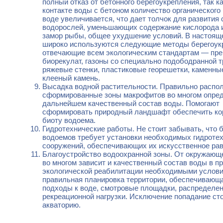
полный отказ от бетонного берегоукрепления, так ка
контакте воды с бетоном количество органического
воде увеличивается, что дает толчок для развития
водорослей, уменьшающих содержание кислорода и
замор рыбы, общее ухудшение условий. В настоящ
широко используются следующие методы берегоук
отвечающие всем экологическим стандартам — пре
биорекулат, газоны со специально подободранной 
ряжевые стенки, пластиковые георешетки, каменны
клееный камень.
Высадка водной растительности. Правильно распо
сформированные зоны макрофитов во многом опре
дальнейшем качественный состав воды. Помогают
сформировать природный ландшафт обеспечить ко
биоту водоема.
Гидротехнические работы. Не стоит забывать, что
водоемов требует установки необходимых гидроте
сооружений, обеспечивающих их искусственное ра
Благоустройство водоохранной зоны. От окружающ
во многом зависит и качественный состав воды в п
экологической реабилитации необходимыми услов
правильная планировка территории, обеспечивающ
подходы к воде, смотровые площадки, распределе
рекреационной нагрузки. Исключение попадание ст
акваторию.