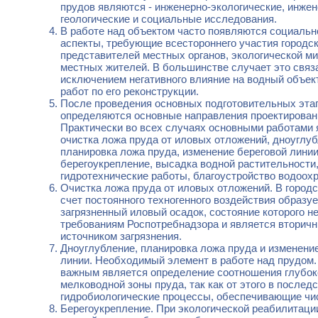
прудов являются - инженерно-экологические, инжен
геологические и социальные исследования.
В работе над объектом часто появляются социальн
аспекты, требующие всестороннего участия городск
представителей местных органов, экологической м
местных жителей. В большинстве случает это связ
исключением негативного влияние на водный объек
работ по его реконструкции.
После проведения основных подготовительных эта
определяются основные направления проектирован
Практически во всех случаях основными работами 
очистка ложа пруда от иловых отложений, дноуглуб
планировка ложа пруда, изменение береговой линии
берегоукрепление, высадка водной растительности
гидротехнические работы, благоустройство водоохр
Очистка ложа пруда от иловых отложений. В городс
счет постоянного техногенного воздействия образ
загрязненный иловый осадок, состояние которого н
требованиям Роспотребнадзора и является вторич
источником загрязнения.
Дноуглубление, планировка ложа пруда и изменени
линии. Необходимый элемент в работе над прудом.
важным является определение соотношения глубок
мелководной зоны пруда, так как от этого в послед
гидробиологические процессы, обеспечивающие чи
Берегоукрепление. При экологической реабилитаци