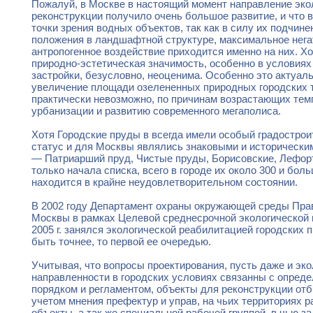
Пожалуй, в Москве в настоящий момент направление эко
реконструкции получило очень большое развитие, и что в
точки зрения водных объектов, так как в силу их подчине
положения в ландшафтной структуре, максимальное нега
антропогенное воздействие приходится именно на них. Хо
природно-эстетическая значимость, особенно в условиях
застройки, безусловно, неоценима. Особенно это актуальн
увеличение площади озелененных природных городских 
практически невозможно, по причинам возрастающих тем
урбанизации и развитию современного мегаполиса.
Хотя Городские пруды в всегда имели особый градостро
статус и для Москвы являлись знаковыми и исторически
— Патриарший пруд, Чистые пруды, Борисовские, Лефорт
только начала списка, всего в городе их около 300 и бол
находится в крайне неудовлетворительном состоянии.
В 2002 году Департамент охраны окружающей среды Пра
Москвы в рамках Целевой среднесрочной экологической
2005 г. занялся экологической реабилитацией городских 
быть точнее, то первой ее очередью.
Учитывая, что вопросы проектирования, пусть даже и эк
направленности в городских условиях связанны с опред
порядком и регламентом, объекты для реконструкции отб
учетом мнения префектур и управ, на чьих территориях 
объекты, а так же специальной рабочей группой, в чью з