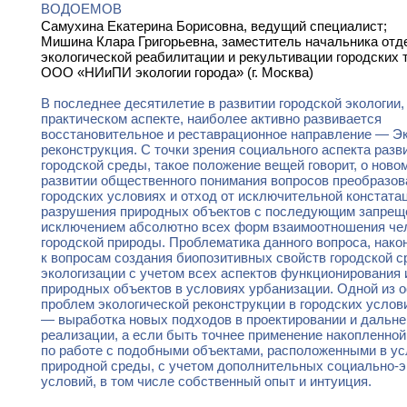
водоемов
Самухина Екатерина Борисовна, ведущий специалист;
Мишина Клара Григорьевна, заместитель начальника отд
экологической реабилитации и рекультивации городских 
ООО «НИиПИ экологии города» (г. Москва)
В последнее десятилетие в развитии городской экологии, 
практическом аспекте, наиболее активно развивается
восстановительное и реставрационное направление — Э
реконструкция. С точки зрения социального аспекта разв
городской среды, такое положение вещей говорит, о новом
развитии общественного понимания вопросов преобразов
городских условиях и отход от исключительной констата
разрушения природных объектов с последующим запрещ
исключением абсолютно всех форм взаимоотношения че
городской природы. Проблематика данного вопроса, нако
к вопросам создания биопозитивных свойств городской с
экологизации с учетом всех аспектов функционирования 
природных объектов в условиях урбанизации. Одной из 
проблем экологической реконструкции в городских услов
— выработка новых подходов в проектировании и дальн
реализации, а если быть точнее применение накопленно
по работе с подобными объектами, расположенными в у
природной среды, с учетом дополнительных социально-
условий, в том числе собственный опыт и интуиция.