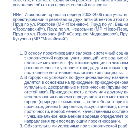
выявление объектов первостепенной важности.
НИиПИ экологии города за период 2003-2006 года участв
проектировании и реализации двух пяти объектов этой 
Пруд по ул. Рокотова (МР «Ясенево»), Пруд по ул. Вешн
«Ярославский»), Пруд по ул. Федосьино (МР «Ново-Пере
Пруд по ул. Полярная (МР «Северное Медведково»), Пруд
Кутузова (МР "Можайский").
В основу проектирования заложен системный социа
экологический подход, учитывающий, что водные о
сложные механизмы, функционирующие по законам
расположенные в условиях города, для которых ха
постоянные негативные экологические процессы.
В городских условиях по функциональному назнач
делятся в основном на природные, природно-рекре
купальные, декоративные и технические (пруды-ре
отстойники). Принадлежность к тому или другому в
использования водоема определяется его местопо
городе (природные комплексы, селитебная территор
происхождением (природные, искусственные), сте
проточности, водообменном, качественным составо
Функциональное назначение водоема определяет о
направления при последующим проектировании.
Обязательными условиями при экологической реаб